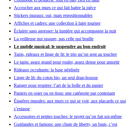
Accrocher aux murs ce qui fait battre la pièce
Stickers muraux: oui, mais repositionnables
Affiches et cadres: une collection à faire tourner
Éclairer sans agresser: la lumière qui accompagne la nuit
La veilleuse qui rassure, pas celle qui braille
Le mobile musical: le suspendre au bon endroit
Tapis, rideaux et linge de lit: le trio qu’on sent au toucher
Le tapis: assez grand pour rouler, assez dense pour amortir
Rideaux occultants: la base négligée
Linge de lit: du coton bio, un seul drap-housse
Ranger pour respirer: l’art de la boîte et du panier
Paniers en osier ou en tissu: une catégorie par contenant
Étagères murales: aux murs ce qui se voit, aux placards ce qui
s’entasse
Accessoires et petites touches: le projet qu’on fait soi-même
Guirlandes et fanions: une chute de liberty, un biais, c’est