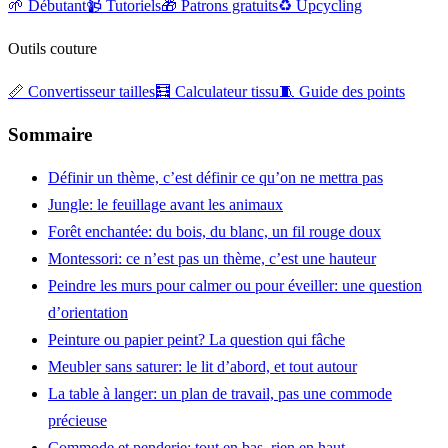
🌱 Débutant
📹 Tutoriels
🎁 Patrons gratuits
♻️ Upcycling
Outils couture
📏 Convertisseur tailles
🧮 Calculateur tissu
🧵 Guide des points
Sommaire
Définir un thème, c’est définir ce qu’on ne mettra pas
Jungle: le feuillage avant les animaux
Forêt enchantée: du bois, du blanc, un fil rouge doux
Montessori: ce n’est pas un thème, c’est une hauteur
Peindre les murs pour calmer ou pour éveiller: une question
d’orientation
Peinture ou papier peint? La question qui fâche
Meubler sans saturer: le lit d’abord, et tout autour
La table à langer: un plan de travail, pas une commode
précieuse
Commode et penderie: tout en bas, rien en haut