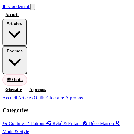
🧵
Coudemail
Accueil
Articles
Thèmes
🧰 Outils
Glossaire
À propos
Accueil
Articles
Outils
Glossaire
À propos
Catégories
✂️ Couture
📐 Patrons
🧸 Bébé & Enfant
🏠 Déco Maison
👗
Mode & Style