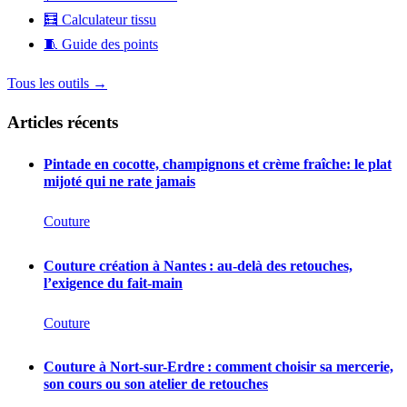
🧮
Calculateur tissu
🧵
Guide des points
Tous les outils →
Articles récents
Pintade en cocotte, champignons et crème fraîche: le plat
mijoté qui ne rate jamais
Couture
Couture création à Nantes : au-delà des retouches,
l’exigence du fait-main
Couture
Couture à Nort-sur-Erdre : comment choisir sa mercerie,
son cours ou son atelier de retouches