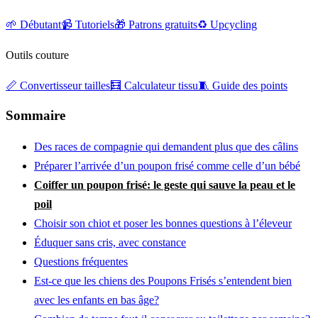
🌱 Débutant
📹 Tutoriels
🎁 Patrons gratuits
♻️ Upcycling
Outils couture
📏 Convertisseur tailles
🧮 Calculateur tissu
🧵 Guide des points
Sommaire
Des races de compagnie qui demandent plus que des câlins
Préparer l’arrivée d’un poupon frisé comme celle d’un bébé
Coiffer un poupon frisé: le geste qui sauve la peau et le
poil
Choisir son chiot et poser les bonnes questions à l’éleveur
Éduquer sans cris, avec constance
Questions fréquentes
Est-ce que les chiens des Poupons Frisés s’entendent bien
avec les enfants en bas âge?