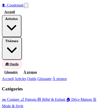
🧵
Coudemail
Accueil
Articles
Thèmes
🧰 Outils
Glossaire
À propos
Accueil
Articles
Outils
Glossaire
À propos
Catégories
✂️ Couture
📐 Patrons
🧸 Bébé & Enfant
🏠 Déco Maison
👗
Mode & Style