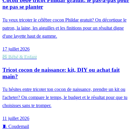
Cocon bébé tricot Phildar gratuit: le pas-à-pas pour
ne pas se planter
Tu veux tricoter le célèbre cocon Phildar gratuit? On décortique le
patron, la laine, les aiguilles et les finitions pour un résultat digne
d'une layette haut de gamme.
17 juillet 2026
🧸
Bébé & Enfant
Tricot cocon de naissance: kit, DIY ou achat fait
main?
Tu hésites entre tricoter ton cocon de naissance, prendre un kit ou
l'acheter? On compare le temps, le budget et le résultat pour que tu
choisisses sans te tromper.
11 juillet 2026
🧵
Coudemail