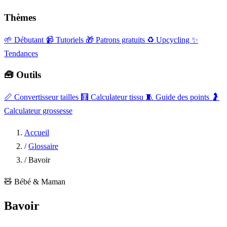
Thèmes
🌱 Débutant
📹 Tutoriels
🎁 Patrons gratuits
♻️ Upcycling
✨
Tendances
🧰 Outils
📏
Convertisseur tailles
🧮
Calculateur tissu
🧵
Guide des points
🤰
Calculateur grossesse
Accueil
/
Glossaire
/
Bavoir
🧸
Bébé & Maman
Bavoir