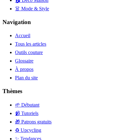
🏠 Déco Maison
👗 Mode & Style
Navigation
Accueil
Tous les articles
Outils couture
Glossaire
À propos
Plan du site
Thèmes
🌱 Débutant
📹 Tutoriels
🎁 Patrons gratuits
♻️ Upcycling
✨ Tendances