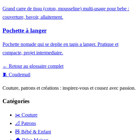
Grand carre de tissu (coton, mousseline) multi-usage pour bebe :
couverture, bavoir, allaitement.
Pochette à langer
Pochette nomade qui se deplie en tapis a langer. Pratique et
compacte, projet intermediaire.
← Retour au glossaire complet
🧵
Coudemail
Couture, patrons et créations : inspirez-vous et cousez avec passion.
Catégories
✂️ Couture
📐 Patrons
🧸 Bébé & Enfant