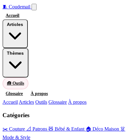
🧵
Coudemail
Accueil
Articles
Thèmes
🧰 Outils
Glossaire
À propos
Accueil
Articles
Outils
Glossaire
À propos
Catégories
✂️ Couture
📐 Patrons
🧸 Bébé & Enfant
🏠 Déco Maison
👗
Mode & Style