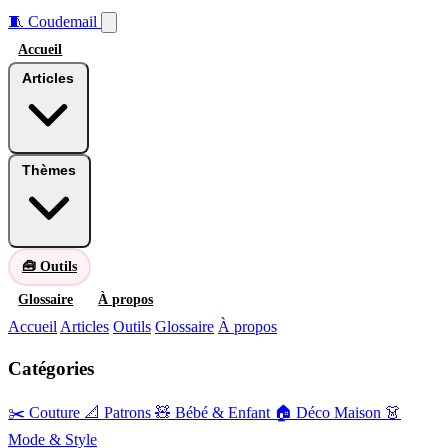
🧵
Coudemail
Accueil
Articles
Thèmes
🧰 Outils
Glossaire
À propos
Accueil
Articles
Outils
Glossaire
À propos
Catégories
✂️ Couture
📐 Patrons
🧸 Bébé & Enfant
🏠 Déco Maison
👗
Mode & Style