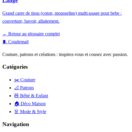
Lange
Grand carre de tissu (coton, mousseline) multi-usage pour bebe :
couverture, bavoir, allaitement.
← Retour au glossaire complet
🧵
Coudemail
Couture, patrons et créations : inspirez-vous et cousez avec passion.
Catégories
✂️ Couture
📐 Patrons
🧸 Bébé & Enfant
🏠 Déco Maison
👗 Mode & Style
Navigation