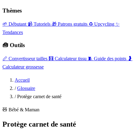
Thèmes
🌱 Débutant
📹 Tutoriels
🎁 Patrons gratuits
♻️ Upcycling
✨
Tendances
🧰 Outils
📏
Convertisseur tailles
🧮
Calculateur tissu
🧵
Guide des points
🤰
Calculateur grossesse
Accueil
/
Glossaire
/
Protège carnet de santé
🧸
Bébé & Maman
Protège carnet de santé