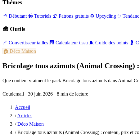
Thèmes
🌱 Débutant
📹 Tutoriels
🎁 Patrons gratuits
♻️ Upcycling
✨ Tendanc
🧰 Outils
📏
Convertisseur tailles
🧮
Calculateur tissu
🧵
Guide des points
🤰
C
🏠
Déco Maison
Bricolage tous azimuts (Animal Crossing) :
Que contient vraiment le pack Bricolage tous azimuts dans Animal Cro
Coudemail
·
30 juin 2026
·
8 min de lecture
Accueil
/
Articles
/
Déco Maison
/
Bricolage tous azimuts (Animal Crossing) : contenu, prix et c