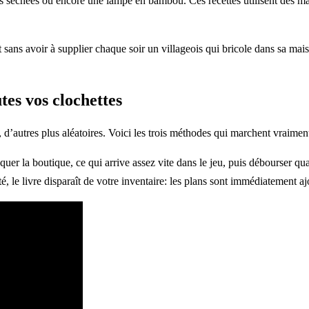
s séchées ou encore une lampe en bambou. Ces recettes utilisent des ma
 sans avoir à supplier chaque soir un villageois qui bricole dans sa mai
tes vos clochettes
d’autres plus aléatoires. Voici les trois méthodes qui marchent vraiment,
oquer la boutique, ce qui arrive assez vite dans le jeu, puis débourser 
, le livre disparaît de votre inventaire: les plans sont immédiatement ajo