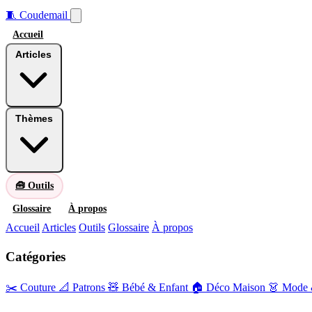
🧵
Coudemail
Accueil
Articles
Thèmes
🧰 Outils
Glossaire
À propos
Accueil
Articles
Outils
Glossaire
À propos
Catégories
✂️ Couture
📐 Patrons
🧸 Bébé & Enfant
🏠 Déco Maison
👗 Mode 