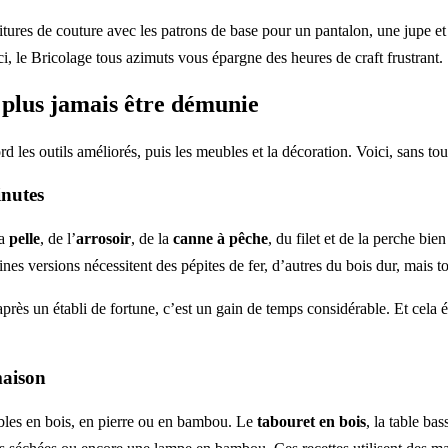
itures de couture avec les patrons de base pour un pantalon, une jupe et
Ici, le Bricolage tous azimuts vous épargne des heures de craft frustrant.
e plus jamais être démunie
d les outils améliorés, puis les meubles et la décoration. Voici, sans t
inutes
la
pelle
, de l’
arrosoir
, de la
canne à pêche
, du filet et de la perche bi
ines versions nécessitent des pépites de fer, d’autres du bois dur, mais to
près un établi de fortune, c’est un gain de temps considérable. Et cela 
maison
ubles en bois, en pierre ou en bambou. Le
tabouret en bois
, la table ba