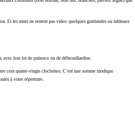
tériaux communs (bois normal, bois dur, branches, pierres, argile) que
son. Et les murs ne restent pas vides: quelques guirlandes ou tableaux
 avec leur lot de patience ou de débrouillardise.
quatre cent quatre-vingts clochettes. C’est une somme modique
utés à votre répertoire.