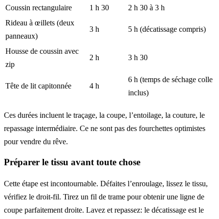
Coussin rectangulaire
1 h 30
2 h 30 à 3 h
Rideau à œillets (deux
3 h
5 h (décatissage compris)
panneaux)
Housse de coussin avec
2 h
3 h 30
zip
6 h (temps de séchage colle
Tête de lit capitonnée
4 h
inclus)
Ces durées incluent le traçage, la coupe, l’entoilage, la couture, le
repassage intermédiaire. Ce ne sont pas des fourchettes optimistes
pour vendre du rêve.
Préparer le tissu avant toute chose
Cette étape est incontournable. Défaites l’enroulage, lissez le tissu,
vérifiez le droit-fil. Tirez un fil de trame pour obtenir une ligne de
coupe parfaitement droite. Lavez et repassez: le décatissage est le