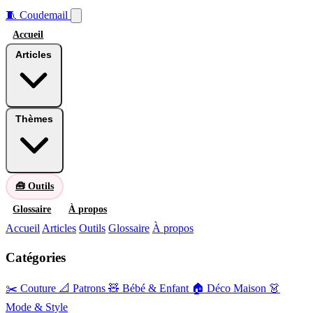
🧵
Coudemail
Accueil
Articles
Thèmes
🧰 Outils
Glossaire
À propos
Accueil
Articles
Outils
Glossaire
À propos
Catégories
✂️ Couture
📐 Patrons
🧸 Bébé & Enfant
🏠 Déco Maison
👗
Mode & Style