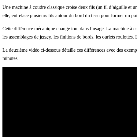
Une machine à coudre classique croise deux fils (un fil d’aiguille et un
elle, entrelace plusieurs fils autour du bord du tissu pour former un po
Cette différence mécanique change tout dans l’usage. La machine à coudr
les assemblages de
jersey
, les finitions de bords, les ourlets roulotté
La deuxième vidéo ci-dessous détaille ces différences avec des exempl
minutes.