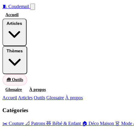
🧵
Coudemail
Accueil
Articles
Thèmes
🧰 Outils
Glossaire
À propos
Accueil
Articles
Outils
Glossaire
À propos
Catégories
✂️ Couture
📐 Patrons
🧸 Bébé & Enfant
🏠 Déco Maison
👗 Mode 