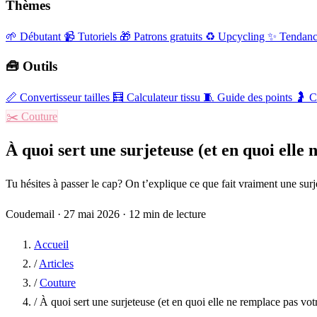
Thèmes
🌱 Débutant
📹 Tutoriels
🎁 Patrons gratuits
♻️ Upcycling
✨ Tendanc
🧰 Outils
📏
Convertisseur tailles
🧮
Calculateur tissu
🧵
Guide des points
🤰
C
✂️
Couture
À quoi sert une surjeteuse (et en quoi elle
Tu hésites à passer le cap? On t’explique ce que fait vraiment une sur
Coudemail
·
27 mai 2026
·
12 min de lecture
Accueil
/
Articles
/
Couture
/
À quoi sert une surjeteuse (et en quoi elle ne remplace pas vo