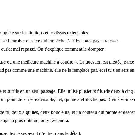
lète sur les finitions et les tissus extensibles.
se l’enrobe: c’est ce qui empêche l’effilochage, pas la vitesse.
 ourlet mal repassé. On t’explique comment le dompter.
euse
ou une meilleure machine à coudre ». La question est piégée, parce q
ud pas comme une machine, elle ne la remplace pas, et si tu t’en sers en 
 surfile en un seul passage. Elle utilise plusieurs fils (de deux à cinq s
est un point de surjet extensible, net, qui ne s’effiloche pas. Rien à vo
de fil, deux aiguilles, deux boucleurs, et un couteau qui monte et descen
étape la plus critique, on y reviendra.
ser les bases avant d’entrer dans le détail.