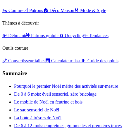
✂️ Couture
📐 Patrons
🏠 Déco Maison
👗 Mode & Style
Thèmes à découvrir
🌱 Débutant
🎁 Patrons gratuits
♻️ Upcycling
✨ Tendances
Outils couture
📏 Convertisseur tailles
🧮 Calculateur tissu
🧵 Guide des points
Sommaire
Pourquoi le premier Noël mérite des activités sur-mesure
De 0 à 6 mois: éveil sensoriel, zéro bricolage
Le mobile de Noël en feutrine et bois
Le sac sensoriel de Noël
La boîte à trésors de Noël
De 6 à 12 mois: empreintes, gommettes et premières traces