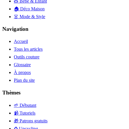
🧸 Bébé & Enfant
🏠 Déco Maison
👗 Mode & Style
Navigation
Accueil
Tous les articles
Outils couture
Glossaire
À propos
Plan du site
Thèmes
🌱 Débutant
📹 Tutoriels
🎁 Patrons gratuits
♻️ Upcycling