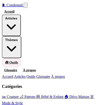
🧵
Coudemail
Accueil
Articles
Thèmes
🧰 Outils
Glossaire
À propos
Accueil
Articles
Outils
Glossaire
À propos
Catégories
✂️ Couture
📐 Patrons
🧸 Bébé & Enfant
🏠 Déco Maison
👗
Mode & Style