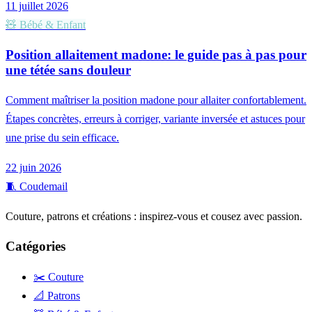
11 juillet 2026
🧸
Bébé & Enfant
Position allaitement madone: le guide pas à pas pour
une tétée sans douleur
Comment maîtriser la position madone pour allaiter confortablement.
Étapes concrètes, erreurs à corriger, variante inversée et astuces pour
une prise du sein efficace.
22 juin 2026
🧵
Coudemail
Couture, patrons et créations : inspirez-vous et cousez avec passion.
Catégories
✂️ Couture
📐 Patrons