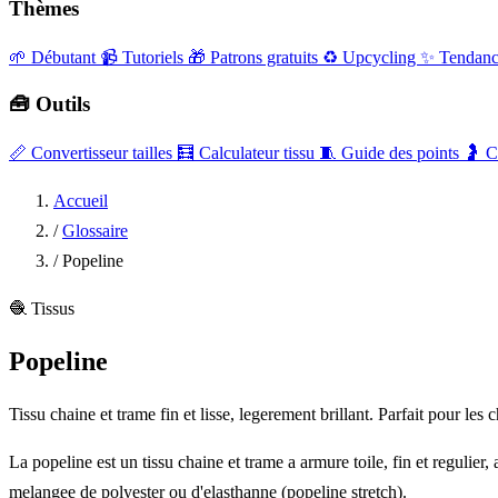
Thèmes
🌱 Débutant
📹 Tutoriels
🎁 Patrons gratuits
♻️ Upcycling
✨ Tendanc
🧰 Outils
📏
Convertisseur tailles
🧮
Calculateur tissu
🧵
Guide des points
🤰
C
Accueil
/
Glossaire
/
Popeline
🧶
Tissus
Popeline
Tissu chaine et trame fin et lisse, legerement brillant. Parfait pour les 
La popeline est un tissu chaine et trame a armure toile, fin et regulier,
melangee de polyester ou d'elasthanne (popeline stretch).