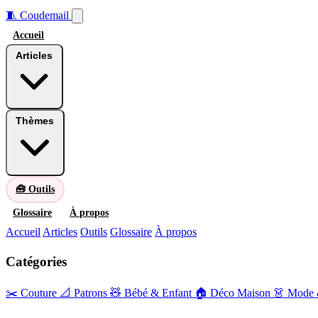
🧵
Coudemail
Accueil
Articles
Thèmes
🧰 Outils
Glossaire
À propos
Accueil
Articles
Outils
Glossaire
À propos
Catégories
✂️ Couture
📐 Patrons
🧸 Bébé & Enfant
🏠 Déco Maison
👗 Mode 