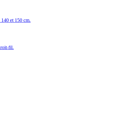
0, 140 et 150 cm.
oit-fil.