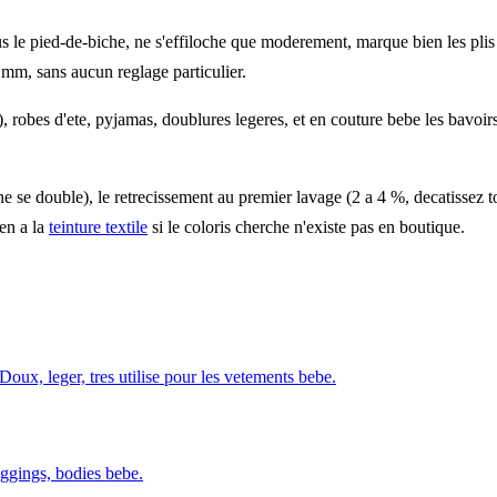
s le pied-de-biche, ne s'effiloche que moderement, marque bien les plis a
 mm, sans aucun reglage particulier.
), robes d'ete, pyjamas, doublures legeres, et en couture bebe les bavoir
 se double), le retrecissement au premier lavage (2 a 4 %, decatissez toujo
ien a la
teinture textile
si le coloris cherche n'existe pas en boutique.
oux, leger, tres utilise pour les vetements bebe.
leggings, bodies bebe.