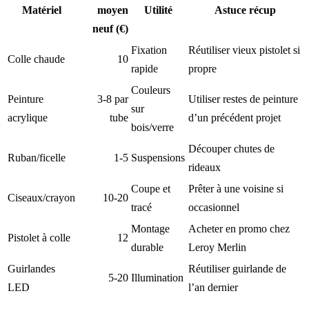
Matériel
moyen
Utilité
Astuce récup
neuf (€)
Fixation
Réutiliser vieux pistolet si
Colle chaude
10
rapide
propre
Couleurs
Peinture
3-8 par
Utiliser restes de peinture
sur
acrylique
tube
d’un précédent projet
bois/verre
Découper chutes de
Ruban/ficelle
1-5
Suspensions
rideaux
Coupe et
Prêter à une voisine si
Ciseaux/crayon
10-20
tracé
occasionnel
Montage
Acheter en promo chez
Pistolet à colle
12
durable
Leroy Merlin
Guirlandes
Réutiliser guirlande de
5-20
Illumination
LED
l’an dernier