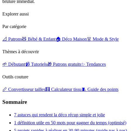
brûlure immédiat.
Explorer aussi
Par catégorie
📐 Patrons
🧸 Bébé & Enfant
🏠 Déco Maison
👗 Mode & Style
Thèmes à découvrir
🌱 Débutant
📹 Tutoriels
🎁 Patrons gratuits
✨ Tendances
Outils couture
📏 Convertisseur tailles
🧮 Calculateur tissu
🧵 Guide des points
Sommaire
7 astuces qui rendent la déco récup simple et jolie
1 définition utile en 50 mots pour gagner du temps (optimisé)
5 projets rapides à réaliser en 30-90 minutes (guide pas à pas)