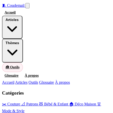
🧵
Coudemail
Accueil
Articles
Thèmes
🧰 Outils
Glossaire
À propos
Accueil
Articles
Outils
Glossaire
À propos
Catégories
✂️ Couture
📐 Patrons
🧸 Bébé & Enfant
🏠 Déco Maison
👗
Mode & Style