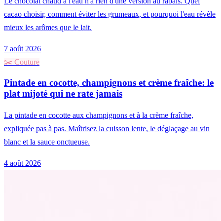
Le chocolat chaud à l'eau n'a rien d'une version au rabais. Quel
cacao choisir, comment éviter les grumeaux, et pourquoi l'eau révèle
mieux les arômes que le lait.
7 août 2026
✂️
Couture
Pintade en cocotte, champignons et crème fraîche: le
plat mijoté qui ne rate jamais
La pintade en cocotte aux champignons et à la crème fraîche,
expliquée pas à pas. Maîtrisez la cuisson lente, le déglaçage au vin
blanc et la sauce onctueuse.
4 août 2026