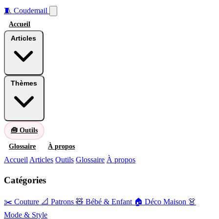
🧵
Coudemail
Accueil
Articles
Thèmes
🧰 Outils
Glossaire
À propos
Accueil
Articles
Outils
Glossaire
À propos
Catégories
✂️ Couture
📐 Patrons
🧸 Bébé & Enfant
🏠 Déco Maison
👗
Mode & Style