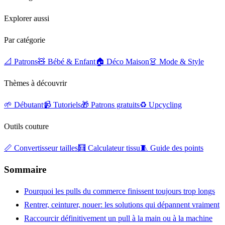
Explorer aussi
Par catégorie
📐 Patrons
🧸 Bébé & Enfant
🏠 Déco Maison
👗 Mode & Style
Thèmes à découvrir
🌱 Débutant
📹 Tutoriels
🎁 Patrons gratuits
♻️ Upcycling
Outils couture
📏 Convertisseur tailles
🧮 Calculateur tissu
🧵 Guide des points
Sommaire
Pourquoi les pulls du commerce finissent toujours trop longs
Rentrer, ceinturer, nouer: les solutions qui dépannent vraiment
Raccourcir définitivement un pull à la main ou à la machine