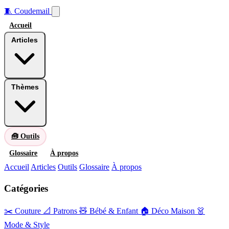
🧵
Coudemail
Accueil
Articles
Thèmes
🧰 Outils
Glossaire
À propos
Accueil
Articles
Outils
Glossaire
À propos
Catégories
✂️ Couture
📐 Patrons
🧸 Bébé & Enfant
🏠 Déco Maison
👗
Mode & Style