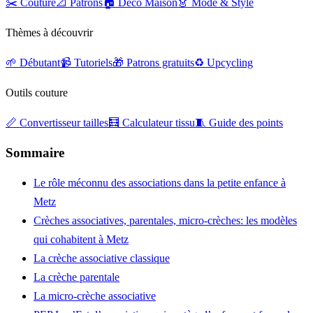
✂️ Couture
📐 Patrons
🏠 Déco Maison
👗 Mode & Style
Thèmes à découvrir
🌱 Débutant
📹 Tutoriels
🎁 Patrons gratuits
♻️ Upcycling
Outils couture
📏 Convertisseur tailles
🧮 Calculateur tissu
🧵 Guide des points
Sommaire
Le rôle méconnu des associations dans la petite enfance à
Metz
Crèches associatives, parentales, micro-crèches: les modèles
qui cohabitent à Metz
La crèche associative classique
La crèche parentale
La micro-crèche associative